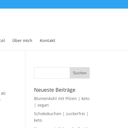
col
Über mich
Kontakt
Neueste Beiträge
 40
Blumenkohl mit Pilzen | keto
e
| vegan
Schokokuchen | zuckerfrei |
keto