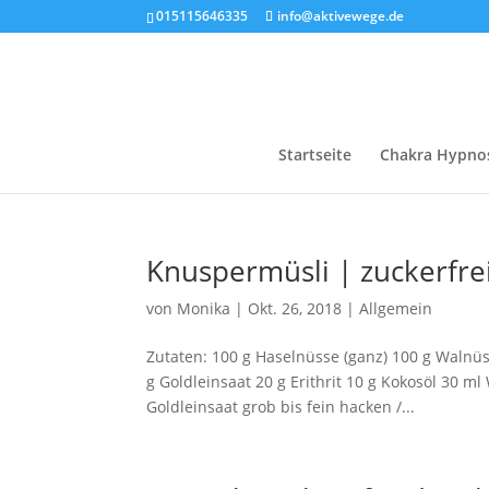
015115646335
info@aktivewege.de
Startseite
Chakra Hypno
Knuspermüsli | zuckerfrei
von
Monika
|
Okt. 26, 2018
|
Allgemein
Zutaten: 100 g Haselnüsse (ganz) 100 g Walnü
g Goldleinsaat 20 g Erithrit 10 g Kokosöl 30 
Goldleinsaat grob bis fein hacken /...